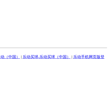
乐动（中国）
|
乐动买球-乐动买球（中国）
|
乐动手机网页版登