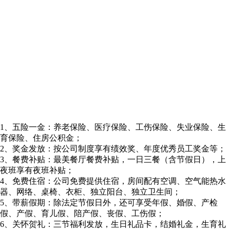
1、五险一金：养老保险、医疗保险、工伤保险、失业保险、生
育保险、住房公积金；
2、奖金发放：按公司制度享有绩效奖、年度优秀员工奖金等；
3、餐费补贴：最美餐厅餐费补贴，一日三餐（含节假日），上
夜班享有夜班补贴；
4、免费住宿：公司免费提供住宿，房间配有空调、空气能热水
器、网络、桌椅、衣柜、独立阳台、独立卫生间；
5、带薪假期：除法定节假日外，还可享受年假、婚假、产检
假、产假、育儿假、陪产假、丧假、工伤假；
6、关怀贺礼：三节福利发放，生日礼品卡，结婚礼金，生育礼