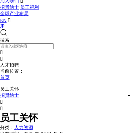
加入我们

招贤纳士
员工福利
全球产业布局
EN

JP
搜索


人才招聘
当前位置：
首页
-
员工关怀
招贤纳士


员工关怀
分类：
人力资源