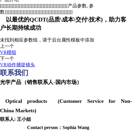
[[[[[[[[[[[[[[[[[[[[[[[[[[[[[[[[[[[[[[[[[[[[[[产品参数, 参
数]]]]]]]]]]]]]]]]]]]]]]]]]]]]]]]]]]]]]]]]]]]]]]
以最优的QCDT(品质\成本\交付\技术)，助力客
户长期持续成功
未找到相应参数组，请于后台属性模板中添加
上一个
VR模组
下一个
VR动作捕捉镜头
联系我们
光学产品（销售联系人-国内市场）
Optical products (Customer Service for Non-
China Markets)
联系人: 王小姐
Contact person：Sophia Wang