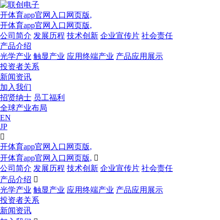
开体育app官网入口网页版,
开体育app官网入口网页版,
公司简介
发展历程
技术创新
企业宣传片
社会责任
产品介绍
光学产业
触显产业
应用终端产业
产品应用展示
投资者关系
新闻资讯
加入我们
招贤纳士
员工福利
全球产业布局
EN
JP

开体育app官网入口网页版,
开体育app官网入口网页版,

公司简介
发展历程
技术创新
企业宣传片
社会责任
产品介绍

光学产业
触显产业
应用终端产业
产品应用展示
投资者关系
新闻资讯