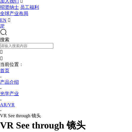
加入我们

招贤纳士
员工福利
全球产业布局
EN

JP
搜索


当前位置：
首页
-
产品介绍
-
光学产业
-
AR/VR
-
VR See through 镜头
VR See through 镜头