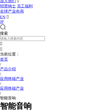
加入我们

招贤纳士
员工福利
全球产业布局
EN

JP
搜索


当前位置：
首页
/
产品介绍
/
应用终端产业
/
应用终端产业
/
智能音响
智能音响